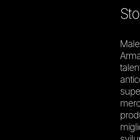
Sto
Male
Arma
talen
antic
super
merc
produ
migli
svil