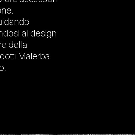
one.
guidando
andosi al design
re della
odotti Malerba
o.