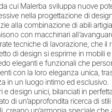
 da cui Malerba sviluppa nuove pote
ssive nella progettazione di design
zie alla combinazione di abili artig
nisono con macchinari all’avanguardi
ate tecniche di lavorazione, che il r
tto di design si esprime in mobili
edo eleganti e funzionali che perso
enti con la loro eleganza unica, tr
a in un luogo intimo ed esclusivo.
i e design unici, bilanciati in perf
tato di un’approfondita ricerca di sti
li, creano un’armonia speciale che 