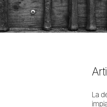
Art
La de
impia