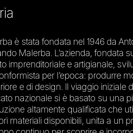
ria
rba è stata fondata nel 1946 da Ant
ndo Malerba. L’azienda, fondata s
to imprenditoriale e artigianale, svi
onformista per l’epoca: produrre mob
iore e di design. Il viaggio iniziale 
ato nazionale si è basato su una p
zione altamente qualificata che uti
ori materiali disponibili, unita a un
uppo continuo per scoprire e incorp