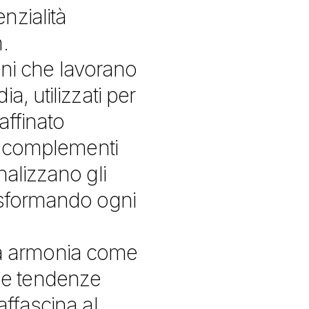
nzialità
.
iani che lavorano
a, utilizzati per
affinato
 e complementi
nalizzano gli
asformando ogni
etta armonia come
li e tendenze
affascina al