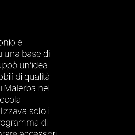
onio e
u una base di
luppò un’idea
ili di qualità
di Malerba nel
iccola
lizzava solo i
 programma di
orare accessori