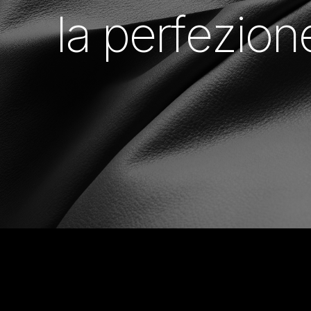
l
a
p
e
r
f
e
z
i
o
n