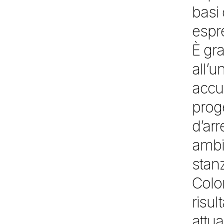
basi
espre
È gra
all’u
accur
proge
d’arr
ambi
stanz
Color
risul
attua