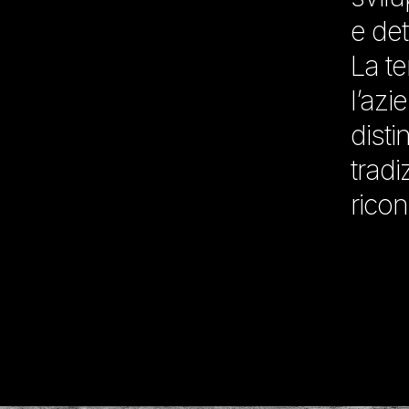
e det
La t
l’azi
disti
tradi
ricon