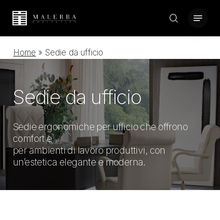
Skip
Menu
to
search
Close
main
Menu
content
Home
»
Sedie da ufficio
Sedie
da
ufficio
Sedie ergonomiche per ufficio che offrono
comfort e
per ambienti di lavoro produttivi, con
un’estetica elegante e moderna.