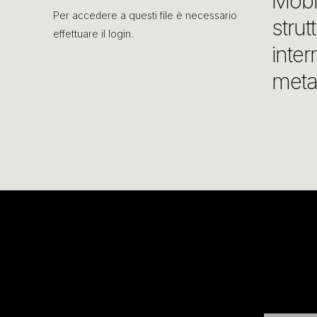
Mobil
Per accedere a questi file è necessario
strut
effettuare il login.
inter
metal