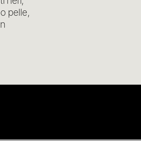
i neri,
o pelle,
in