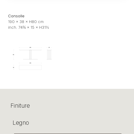
Consolle
190 × 38 × H80 cm
inch. 74¾ × 15 × H31½
Finiture
Legno