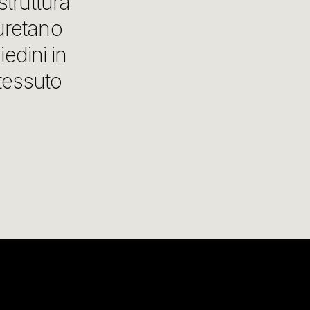
truttura
iuretano
edini in
 tessuto