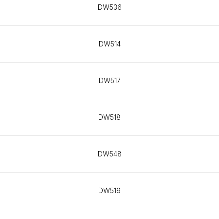
DW536
DW514
DW517
DW518
DW548
DW519