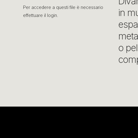
Diva
Per accedere a questi file è necessario
in mu
effettuare il login.
espan
metal
o pel
comp