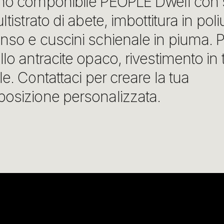
no componibile PEOPLE Dwell con s
ltistrato di abete, imbottitura in pol
so e cuscini schienale in piuma. Pi
lo antracite opaco, rivestimento in
le. Contattaci per creare la tua
osizione personalizzata.