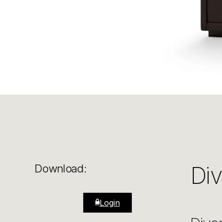
Di
Download:
Login