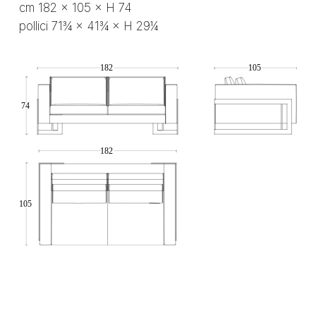
cm 182 × 105 × H 74
pollici 71¾ × 41¾ × H 29¼