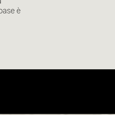
a
 base è