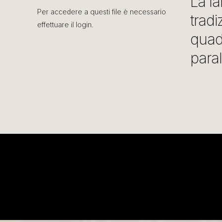
La la
Per accedere a questi file è necessario
tradi
effettuare il login.
quadr
para