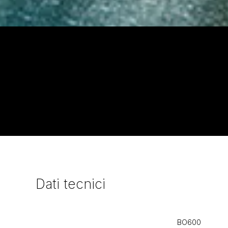
Dati
tecnici
BO600