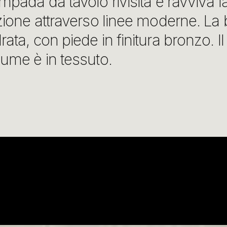
mpada da tavolo rivisita e ravviva l
zione attraverso linee moderne. La
ata, con piede in finitura bronzo. Il
lume è in tessuto.