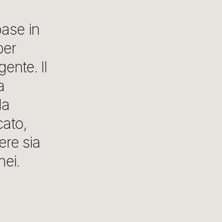
ase in
per
ente. Il
a
la
cato,
ere sia
nei.