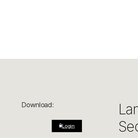
La
Download:
Sec
Login