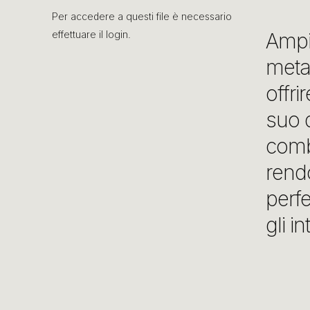
Per accedere a questi file è necessario
effettuare il login.
Ampi
metal
offri
suo d
combi
rend
perfe
gli i