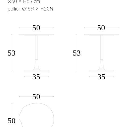
Ø50 × H53 cm
pollici. Ø19¾ × H20⅞