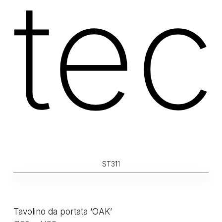
tec
ST311
Tavolino da portata ‘OAK’