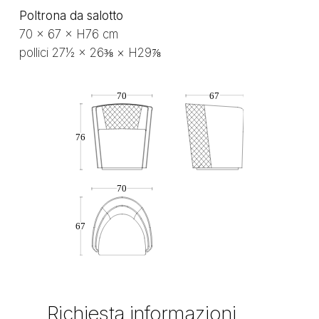
Poltrona da salotto
70 × 67 × H76 cm
pollici 27½ × 26⅜ × H29⅞
Richiesta
informazioni