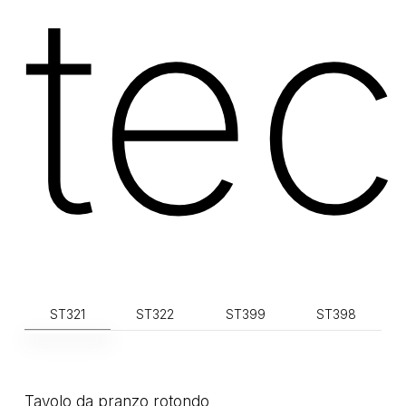
tec
ST321
ST322
ST399
ST398
Tavolo da pranzo rotondo