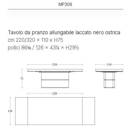
MP308
Tavolo da pranzo allungabile laccato nero ostrica
cm 220/320 x 110 x H75
pollici 86⅝ / 126 × 43¼ × H29½