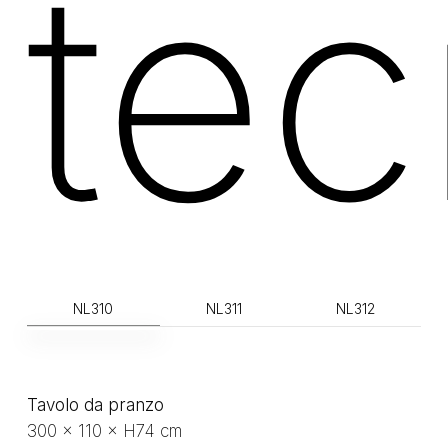
tec
NL310
NL311
NL312
Tavolo da pranzo
300 × 110 × H74 cm