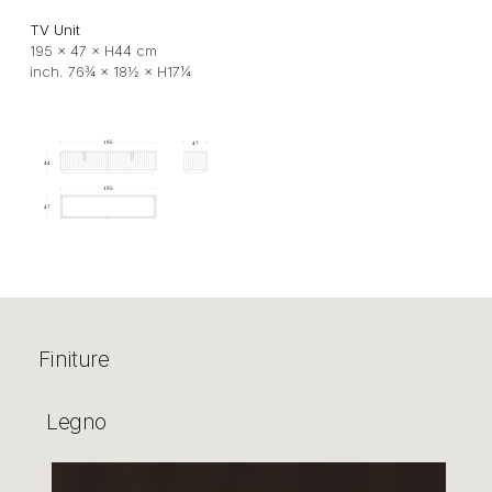
TV Unit
195 × 47 × H44 cm
inch. 76¾ × 18½ × H17¼
Finiture
Legno