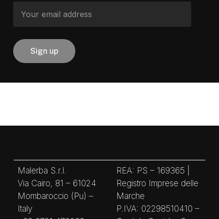
Malerba S.r.l.
REA: PS – 169365 |
Via Cairo, 81 – 61024
Registro Imprese delle
Mombaroccio (Pu) –
Marche
Italy
P.IVA: 02298510410 –