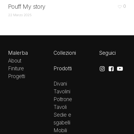
Pouff My story
0
22 Marzo 2025
Malerba
Collezioni
Seguici
About
Prodotti
Finiture
Progetti
Divani
Tavolini
Poltrone
Tavoli
Sedie e
sgabelli
Mobili