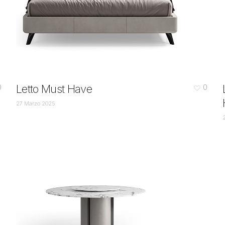
Letto Must Have
0
0
27 Marzo 2025