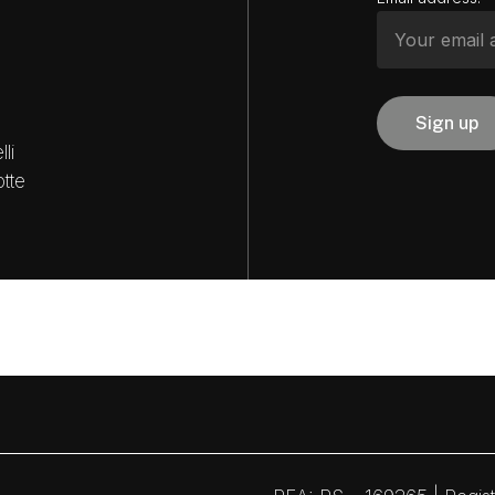
li
tte