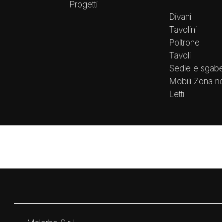
Progetti
Divani
Tavolini
Poltrone
Tavoli
Sedie e sgabel
Mobili Zona no
Letti