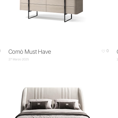
Comò Must Have
0
0
27 Marzo 2025