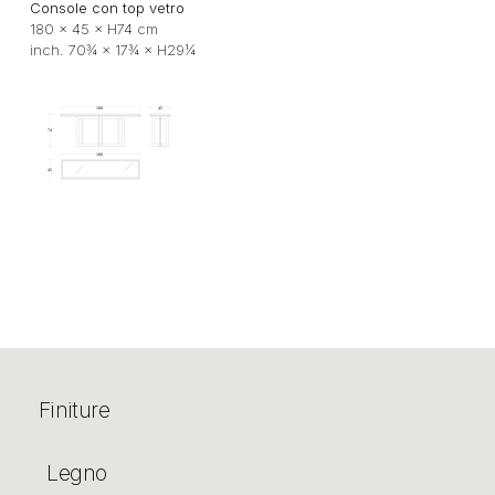
Console con top vetro
180 × 45 × H74 cm
inch. 70¾ × 17¾ × H29¼
Finiture
Legno