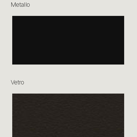
Metallo
Vetro
BROWN CHESTNUT HG