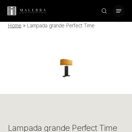
Skip
Menu
to
search
Close
main
Home
»
Lampada grande Perfect Time
Menu
content
Lampada grande Perfect Time