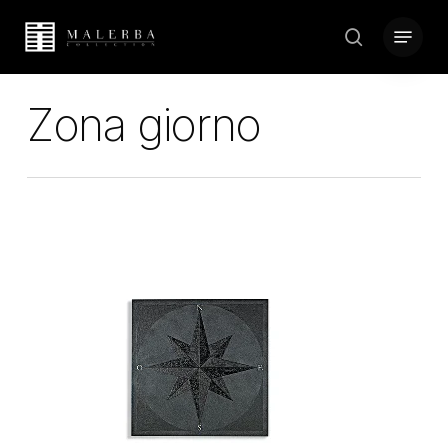
Skip
Menu
to
search
Close
main
Menu
content
Zona giorno