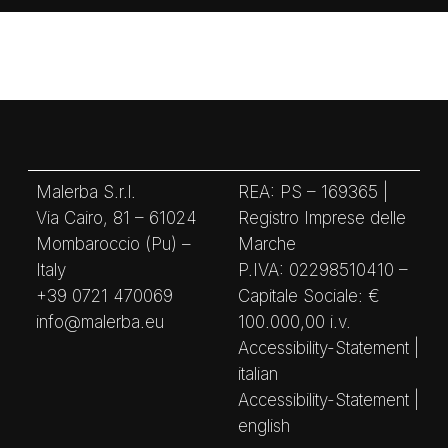
Malerba S.r.l.
REA: PS – 169365 |
Via Cairo, 81 – 61024
Registro Imprese delle
Mombaroccio (Pu) –
Marche
Italy
P.IVA: 02298510410 –
+39 0721 470069
Capitale Sociale: €
info@malerba.eu
100.000,00 i.v.
Accessibility-Statement |
italian
Accessibility-Statement |
english