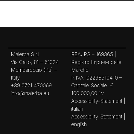
Malerba S.r.l.
REA: PS – 169365 |
Via Cairo, 81 – 61024
Registro Imprese delle
Mombaroccio (Pu) –
Marche
Italy
P.IVA: 02298510410 –
+39 0721 470069
Capitale Sociale: €
info@malerba.eu
100.000,00 i.v.
Accessibility-Statement |
italian
Accessibility-Statement |
english